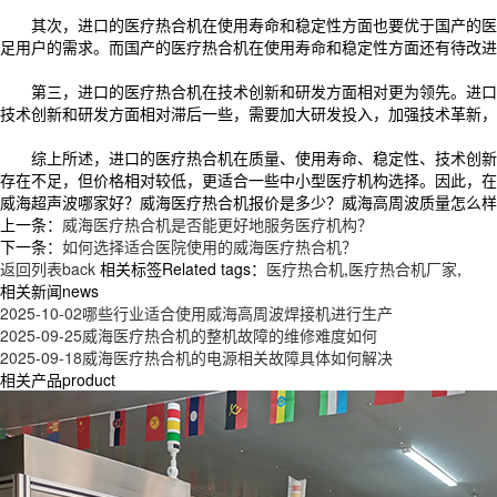
其次，进口的医疗热合机在使用寿命和稳定性方面也要优于国产的医疗
足用户的需求。而国产的医疗热合机在使用寿命和稳定性方面还有待改
第三，进口的医疗热合机在技术创新和研发方面相对更为领先。进口的
技术创新和研发方面相对滞后一些，需要加大研发投入，加强技术革新，
综上所述，进口的医疗热合机在质量、使用寿命、稳定性、技术创新等
存在不足，但价格相对较低，更适合一些中小型医疗机构选择。因此，在
威海超声波哪家好？威海医疗热合机报价是多少？威海高周波质量怎么样？青岛
上一条：
威海医疗热合机是否能更好地服务医疗机构？
下一条：
如何选择适合医院使用的威海医疗热合机？
返回列表back
相关标签Related tags：
医疗热合机
,
医疗热合机厂家
,
相关新闻news
2025-10-02
哪些行业适合使用威海高周波焊接机进行生产
2025-09-25
威海医疗热合机的整机故障的维修难度如何
2025-09-18
威海医疗热合机的电源相关故障具体如何解决
相关产品product