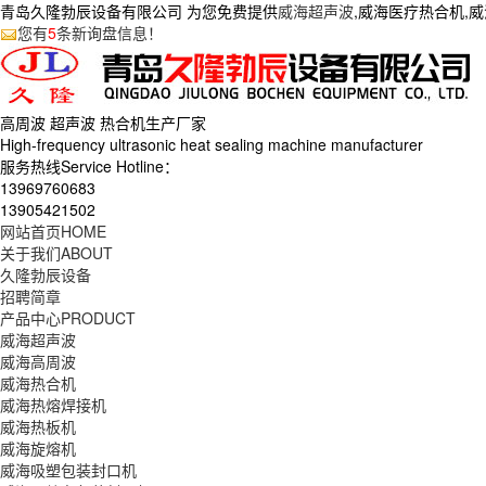
青岛久隆勃辰设备有限公司 为您免费提供
威海超声波
,威海医疗热合机,
您有
5
条新询盘信息！
高周波 超声波 热合机生产
厂家
High-frequency ultrasonic heat sealing machine manufacturer
服务热线Service Hotline：
13969760683
13905421502
网站首页
HOME
关于我们
ABOUT
久隆勃辰设备
招聘简章
产品中心
PRODUCT
威海超声波
威海高周波
威海热合机
威海热熔焊接机
威海热板机
威海旋熔机
威海吸塑包装封口机