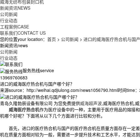
威海无纺布包装封口机
新闻资讯
NEWS
公司新闻
行业动态
工程案例
CASE
联系我们
CONTACT US
您的位置your location：
首页
>
公司新闻
>
进口的威海医疗热合机与国
新闻资讯news
公司新闻
行业动态
服务热线service
13969760683
进口的威海医疗热合机与国产哪个好？
来源source：http://weihai.qdjiulong.com/news1056790.html
时间time：20
青岛久隆勃辰设备有限公司 为您免费提供
威海超声波
,威海医疗热合机,
威海医疗热合机
作为医疗设备中的一种，主要用于医疗用品的熔接和
机哪个好呢？下面将从以下几个方面进行比较和分析。
首先，进口的医疗热合机与国产的医疗热合机在质量方面存在一定差异
机在质量方面相对较为一般，需要进一步提升技术和工艺水平，才能达到