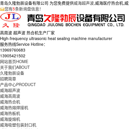
青岛久隆勃辰设备有限公司 为您免费提供
威海超声波
,威海医疗热合机,
您有
5
条新询盘信息！
高周波 超声波 热合机生产
厂家
High-frequency ultrasonic heat sealing machine manufacturer
服务热线Service Hotline：
13969760683
13905421502
网站首页
HOME
关于我们
ABOUT
久隆勃辰设备
招聘简章
产品中心
PRODUCT
威海超声波
威海高周波
威海热合机
威海热熔焊接机
威海热板机
威海旋熔机
威海吸塑包装封口机