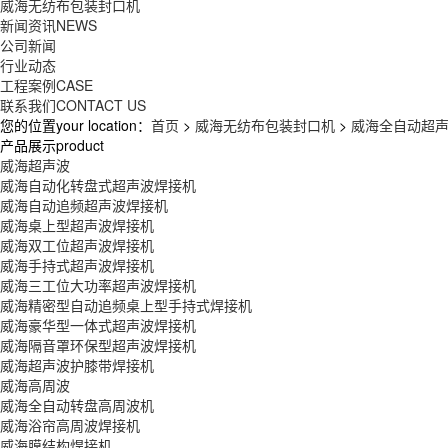
威海无纺布包装封口机
新闻资讯
NEWS
公司新闻
行业动态
工程案例
CASE
联系我们
CONTACT US
您的位置your location：
首页
>
威海无纺布包装封口机
>
威海全自动超
产品展示product
威海超声波
威海自动化转盘式超声波焊接机
威海自动追频超声波焊接机
威海桌上型超声波焊接机
威海双工位超声波焊接机
威海手持式超声波焊接机
威海三工位大功率超声波焊接机
威海精密型自动追频桌上型手持式焊接机
威海豪华型一体式超声波焊接机
威海隔音罩环保型超声波焊接机
威海超声波护膝带焊接机
威海高周波
威海全自动转盘高周波机
威海浴帘高周波焊接机
威海膜结构焊接机