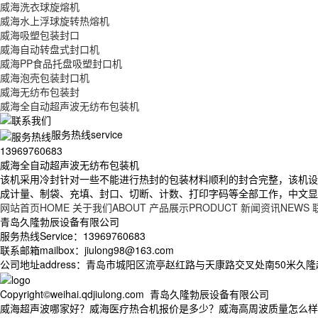
威海洗衣球旋熔机
威海水上浮球旋转热熔机
威海吸塑包装封口
威海自动转盘式封口机
威海PP食品托盘吸塑封口机
威海泡壳包装封口机
威海无纺布包装封
威海全自动超声波无纺布包装机
服务热线service
13969760683
威海全自动超声波无纺布包装机
该机采用冷封针对一些不能进行热封的包装材料顺利的封合完整，该机设
成计量、制袋、充填、封口、切断、计数、打印字码等全部工作，中文显
网站首页HOME
关于我们ABOUT
产品展示PRODUCT
新闻资讯NEWS
青岛久隆勃辰设备有限公司
服务热线Service：13969760683
联系邮箱mailbox：jiulong98@163.com
公司地址address：青岛市城阳区流亭赵红路与天康路交叉处南50米久
Copyright©weihai.qdjiulong.com 青岛久隆勃辰设备有限公司
威海超声波哪家好？威海医疗热合机报价是多少？威海高周波质量怎么样？青岛