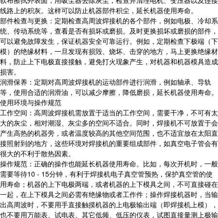
软布擦拭外表面，用吸尘器去除灰尘，检查并清理电机、变压器以及连接
线路上的积灰。这样可以防止机器部件积尘，延长机器使用寿命。
部件检查与更换：定期检查高周波焊接机的各个部件，例如电极、冷却系
统、传动系统等，查看是否有损坏或磨损。及时更换损坏或磨损的部件，
可以避免故障发生，保证机器安全可靠运行。例如，定期检查下极端（下
模）的绝缘材料，一旦发现有损毁、烧坏、击穿的地方，马上更换绝缘材
料，防止上下电极直接接触，避免打火现象产生，对机器和机器模具造成
损害。
润滑保养：定期对高周波焊接机的运动部件进行润滑，例如轴承、导轨
等，使用合适的润滑油，可以减少摩擦，降低磨损，延长机器使用寿命。
使用环境与操作规范
工作空间：高周波焊接机需放置于适当的工作空间，需要干净，不可有太
大的灰尘，相对潮湿、灰尘多的空间不适合。同时，焊接机不可放置于会
产生高热的机器旁，或者温度较高的其他空间范围，也不适宜放在太阳直
接照射到的地方，这些环境对焊接机的重要组成部件，如真空电子管会有
很大的不利于散热因素。
操作规范：正确的操作也能延长机器使用寿命。比如，每次开机时，一般
需要等待10 - 15分钟，有利于焊接机电子真空管预热，保护真空管的使
用寿命；机器的上下电极两端，或者机器的上下模具之间，不可直接碰在
一起，在上下模具之间必需有绝缘物或者工作件；操作焊接机器时，当输
出高周波时，不要用手直接触摸机器的上电极输出端（即焊接机上模），
也不要用万能表、试电表、其它低频、低压的仪表，试图直接量测上极输