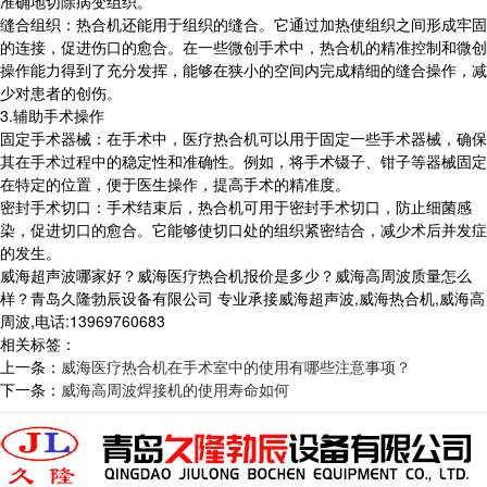
准确地切除病变组织。
缝合组织：热合机还能用于组织的缝合。它通过加热使组织之间形成牢固
的连接，促进伤口的愈合。在一些微创手术中，热合机的精准控制和微创
操作能力得到了充分发挥，能够在狭小的空间内完成精细的缝合操作，减
少对患者的创伤。
3.辅助手术操作
固定手术器械：在手术中，医疗热合机可以用于固定一些手术器械，确保
其在手术过程中的稳定性和准确性。例如，将手术镊子、钳子等器械固定
在特定的位置，便于医生操作，提高手术的精准度。
密封手术切口：手术结束后，热合机可用于密封手术切口，防止细菌感
染，促进切口的愈合。它能够使切口处的组织紧密结合，减少术后并发症
的发生。
威海超声波哪家好？威海医疗热合机报价是多少？威海高周波质量怎么
样？青岛久隆勃辰设备有限公司 专业承接威海超声波,威海热合机,威海高
周波,电话:13969760683
相关标签：
上一条：
威海医疗热合机在手术室中的使用有哪些注意事项？
下一条：
威海高周波焊接机的使用寿命如何