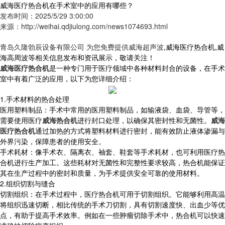
威海医疗热合机在手术室中的应用有哪些？
发布时间：2025/5/29 3:00:00
来源：http://weihai.qdjiulong.com/news1074693.html
青岛久隆勃辰设备有限公司 为您免费提供
威海超声波
,威海医疗热合机,威
海高周波等相关信息发布和资讯展示，敬请关注！
威海医疗热合机
是一种专门用于医疗领域中各种材料封合的设备，在手术
室中有着广泛的应用，以下为您详细介绍：
1.手术材料的热合处理
医用塑料制品：手术中常用的医用塑料制品，如输液袋、血袋、导管等，
需要使用医疗
威海热合机
进行封口处理，以确保其密封性和无菌性。
威海
医疗热合机
通过加热的方式将塑料材料进行密封，能有效防止液体渗漏与
外界污染，保障患者的使用安全。
手术耗材：像手术衣、隔离衣、袖套、鞋套等手术耗材，也可利用医疗热
合机进行生产加工。这些耗材对无菌性和完整性要求较高，热合机能保证
其在生产过程中的密封和质量，为手术提供安全可靠的使用材料。
2.组织切割与缝合
切割组织：在手术过程中，医疗热合机可用于切割组织。它能够利用高温
将组织迅速切断，相比传统的手术刀切割，具有切割速度快、出血少等优
点，有助于提高手术效率。例如在一些肿瘤切除手术中，热合机可以快速